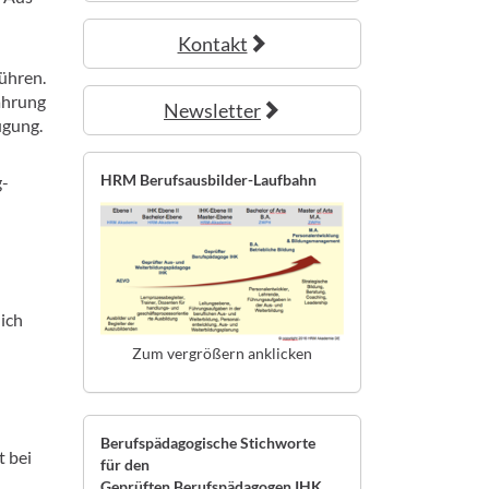
Kontakt
ühren.
ahrung
Newsletter
ügung.
HRM Berufsausbilder-Laufbahn
g-
lich
Zum vergrößern anklicken
Berufspädagogische Stichworte
t bei
für den
Geprüften Berufspädagogen IHK