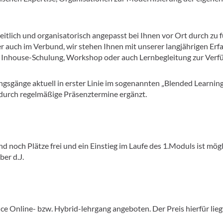
tlich und organisatorisch angepasst bei Ihnen vor Ort durch zu f
auch im Verbund, wir stehen Ihnen mit unserer langjährigen Erf
er Inhouse-Schulung, Workshop oder auch Lernbegleitung zur Verf
gsgänge aktuell in erster Linie im sogenannten „Blended Learnin
durch regelmäßige Präsenztermine ergänzt.
nd noch Plätze frei und ein Einstieg im Laufe des 1.Moduls ist mög
er d.J.
 Online- bzw. Hybrid-lehrgang angeboten. Der Preis hierfür lieg