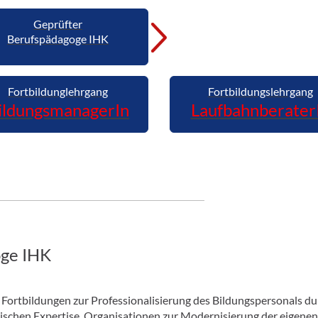
Geprüfter
Berufspädagoge IHK
Fortbildunglehrgang
Fortbildungslehrgang
ildungsmanagerIn
Laufbahnberater
oge IHK
Fortbildungen zur Professionalisierung des Bildungspersonals du
gischen Expertise, Organisationen zur Modernisierung der eigene