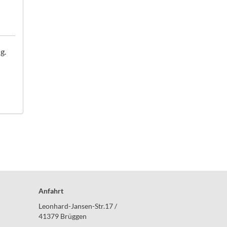
g.
Anfahrt
Leonhard-Jansen-Str.17 /
41379 Brüggen