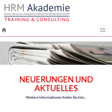
Toggl
navig
UND
Geprüfter Berufspädagoge 
Inhouse-Veranstaltung
Weitere Informationen finden Sie 
r...