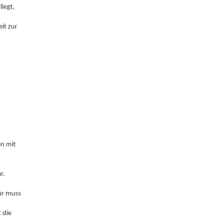
iegt,
it zur
en mit
r.
ür muss
 die