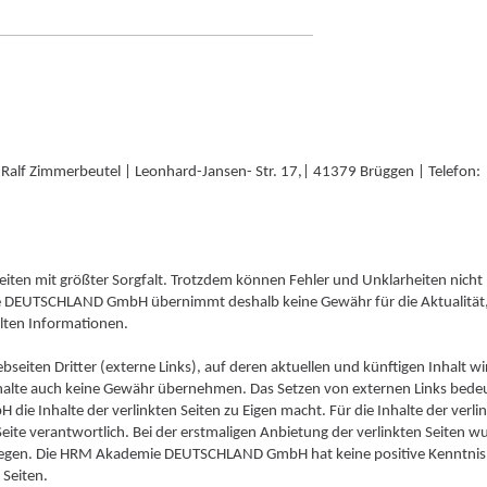
f Zimmerbeutel | Leonhard-Jansen- Str. 17,| 41379 Brüggen | Telefon:
en mit größter Sorgfalt. Trotzdem können Fehler und Unklarheiten nicht
e DEUTSCHLAND GmbH übernimmt deshalb keine Gewähr für die Aktualität
ellten Informationen.
eiten Dritter (externe Links), auf deren aktuellen und künftigen Inhalt wi
nhalte auch keine Gewähr übernehmen. Das Setzen von externen Links bede
e Inhalte der verlinkten Seiten zu Eigen macht. Für die Inhalte der verli
r Seite verantwortlich. Bei der erstmaligen Anbietung der verlinkten Seiten 
orliegen. Die HRM Akademie DEUTSCHLAND GmbH hat keine positive Kenntnis
 Seiten.