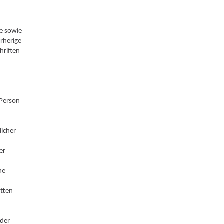
te sowie
orherige
hriften
 Person
licher
er
ne
itten
oder