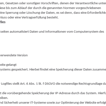
n, Gesetzen oder sonstigen Vorschriften, denen der Verantwortliche unterl
diese bis zum Ablauf der durch die genannten Normen vorgeschriebenen
eine Sperrung oder Löschung der Daten, es sei denn, dass eine Erforderlichke
luss oder eine Vertragserfüllung besteht.
iles
netseiten automatisiert Daten und Informationen vom Computersystem des
 verwendete Version
eite gelangt
ystems gespeichert. Hierbei findet eine Speicherung dieser Daten zusamm
ogfiles stellt Art. 6 Abs. 1 lit. f DSGVO die notwendige Rechtsgrundlage da
igt die vorübergehende Speicherung der IP-Adresse durch das System. Hierf
eiben.
und Sicherheit unserer IT-Systeme sowie zur Optimierung der Website erfolgt