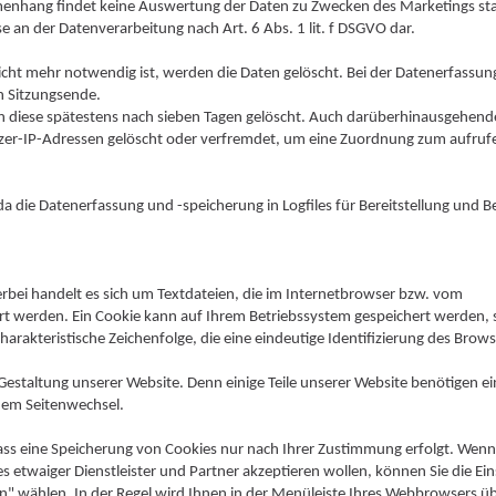
mmenhang findet keine Auswertung der Daten zu Zwecken des Marketings sta
e an der Datenverarbeitung nach Art. 6 Abs. 1 lit. f DSGVO dar.
cht mehr notwendig ist, werden die Daten gelöscht. Bei der Datenerfassun
en Sitzungsende.
en diese spätestens nach sieben Tagen gelöscht. Auch darüberhinausgehend
tzer-IP-Adressen gelöscht oder verfremdet, um eine Zuordnung zum aufru
a die Datenerfassung und -speicherung in Logfiles für Bereitstellung und B
bei handelt es sich um Textdateien, die im Internetbrowser bzw. vom
t werden. Ein Cookie kann auf Ihrem Betriebssystem gespeichert werden, 
charakteristische Zeichenfolge, die eine eindeutige Identifizierung des Brow
 Gestaltung unserer Website. Denn einige Teile unserer Website benötigen ei
nem Seitenwechsel.
ss eine Speicherung von Cookies nur nach Ihrer Zustimmung erfolgt. Wenn
s etwaiger Dienstleister und Partner akzeptieren wollen, können Sie die Ein
n" wählen. In der Regel wird Ihnen in der Menüleiste Ihres Webbrowsers üb