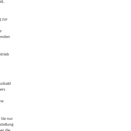
tt.
g zur
e
fenden
etrieb
sobald
sers
ne
 Sie nur
stellung
er die