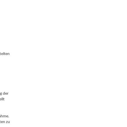
telten
ng der
llt
nahme.
ten zu