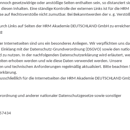
noch gesetzwidrige oder anstößige Seiten enthalten sein, so distanziert si
n Inhalten. Eine ständige Kontrolle der externen Links ist für die HRM
uf Rechtsverstöße nicht zumutbar. Bei Bekanntwerden der v. g. Verstö
e durch Links auf Seiten der HRM Akademie DEUTSCHLAND GmbH zu erreichen
de
r Internetseiten sind uns ein besonderes Anliegen. Wir verpflichten uns da
 Einklang mit der Datenschutz-Grundverordnung (DSGVO) sowie den natio
d zu nutzen. In der nachfolgenden Datenschutzerklärung wird erläutert, we
eiten erhoben werden und wie diese Daten verwendet werden. Unsere
n und technischen Anforderungen regelmäßig aktualisiert. Bitte beachten 
erklärung.
usschließlich für die Internetseiten der HRM Akademie DEUTSCHLAND Gm
rordnung und anderer nationaler Datenschutzgesetze sowie sonstiger
757434