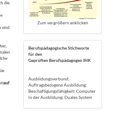
ch die
ße
Zum vergrößern anklicken
 sind
her,
Berufspädagogische Stichworte
nalen
für den
lche
Geprüften Berufspädagogen IHK
Sie
Ausbildungsverbund;
bH
auf
Auftragsbezogene Ausbildung;
Beschäftigungsfähigkeit; Computer
in der Ausbildung; Duales System