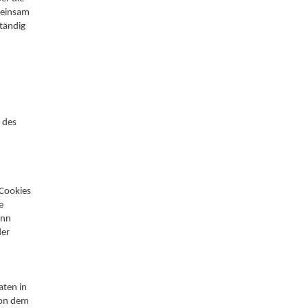
meinsam
ständig
 des
 Cookies
e
ann
der
aten in
von dem